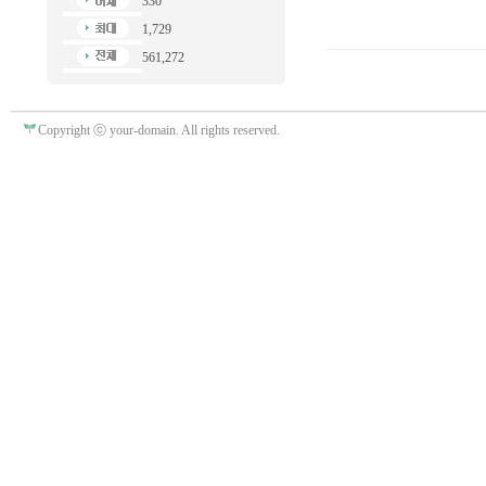
330
1,729
561,272
Copyright ⓒ your-domain. All rights reserved.